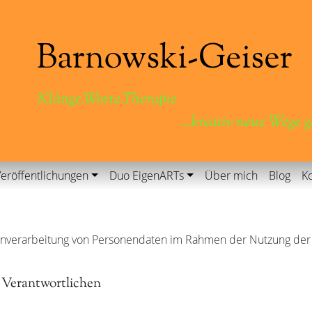
Klänge.Worte.Therapie
...kreativ neue Wege 
eröffentlichungen
Duo EigenARTs
Über mich
Blog
Ko
Datenverarbeitung von Personendaten im Rahmen der Nutzung de
g Verantwortlichen