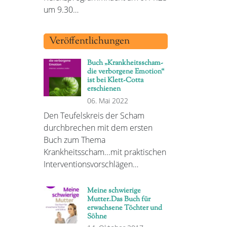
um 9.30…
Veröffentlichungen
Buch „Krankheitsscham-
die verborgene Emotion“
ist bei Klett-Cotta
erschienen
06. Mai 2022
Den Teufelskreis der Scham
durchbrechen mit dem ersten
Buch zum Thema
Krankheitsscham...mit praktischen
Interventionsvorschlägen…
Meine schwierige
Mutter.Das Buch für
erwachsene Töchter und
Söhne