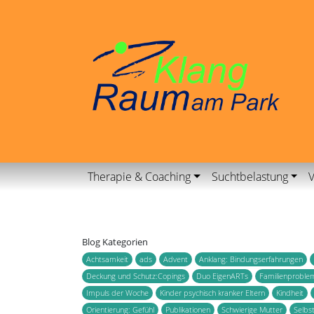
Therapie & Coaching
Suchtbelastung
V
Blog Kategorien
Achtsamkeit
ads
Advent
Anklang: Bindungserfahrungen
Deckung und Schutz:Copings
Duo EigenARTs
Familienproble
Impuls der Woche
Kinder psychisch kranker Eltern
Kindheit
Orientierung: Gefühl
Publikationen
Schwierige Mutter
Selbs