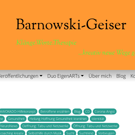
Klänge.Worte.Therapie
...kreativ neue Wege 
eröffentlichungen
Duo EigenARTs
Über mich
Blog
Ko
AWOKADO-Hilfekonzept
Betroffene erzählen
Blog
CD
Corona-Angst
me
Gesundheit
Heilung Hoffnung Gesundheit krankhiet
Identität
NeuroNews
Oeffnung: Tabu und Netzwerke
Öffnung: Tabu und Netzwerke
tcoaching kreativ
Selbsthilfe durch Musik
Sucht
Suchtkind
Vorbeugen