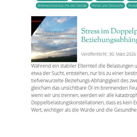
Weihnachtsstress mit der Familie
Werte und Sinnsuche
Wunde
Stress im Doppel
Beziehungsabhäng
Veröffentlicht: 30. März 2026
Während ein stabiler Elternteil die Belastungen 
etwa der Sucht, entstehen, nur bis zu einer bes
tiefverwurzelte Beziehungs-Abhängigkeit des zwei
gleicham das unsichtbare Öl im brennenden Feuer
wenn wir uns trennen, werden wir alle katastrop
Doppelbelastungskonstellationen, dass es kein
Wert, wichtiger als die Würde und die Gesundheit