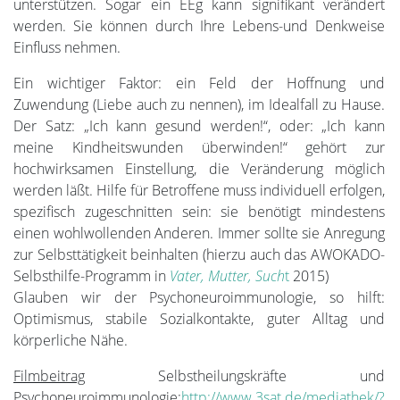
unterstützen. Sogar ein EEg kann signifikant verändert
werden. Sie können durch Ihre Lebens-und Denkweise
Einfluss nehmen.
Ein wichtiger Faktor: ein Feld der Hoffnung und
Zuwendung (Liebe auch zu nennen), im Idealfall zu Hause.
Der Satz: „Ich kann gesund werden!“, oder: „Ich kann
meine Kindheitswunden überwinden!“ gehört zur
hochwirksamen Einstellung, die Veränderung möglich
werden läßt. Hilfe für Betroffene muss individuell erfolgen,
spezifisch zugeschnitten sein: sie benötigt mindestens
einen wohlwollenden Anderen. Immer sollte sie Anregung
zur Selbsttätigkeit beinhalten (hierzu auch das AWOKADO-
Selbsthilfe-Programm in
Vater, Mutter, Such
t
2015)
Glauben wir der Psychoneuroimmunologie, so hilft:
Optimismus, stabile Sozialkontakte, guter Alltag und
körperliche Nähe.
Filmbeitrag
Selbstheilungskräfte und
Psychoneuroimmunologie:
http://www.3sat.de/mediathek/?