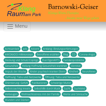
Klänge.Worte.Therapie
...kreativ neue Wege gehen
Menu
Achtsamkeit
ads
Advent
Anklang: Bindungserfahrungen
AWOKADO-Hilfekonzept
Betroffene erzählen
Blog
CD
Corona-Angst
Deckung und Schutz:Copings
Duo EigenARTs
Familienprobleme
Gesundheit
Heilung Hoffnung Gesundheit krankhiet
Identität
Impuls der Woche
Kinder psychisch kranker Eltern
Kindheit
NeuroNews
Oeffnung: Tabu und Netzwerke
Öffnung: Tabu und Netzwerke
Orientierung: Gefühl
Publikationen
Schwierige Mutter
Selbstcoaching kreativ
Selbsthilfe durch Musik
Sucht
Suchtkind
Vorbeugen
Weihnachtsstress mit der Familie
Werte und Sinnsuche
Wunden und Stärken