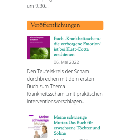
um 9.30…
Veröffentlichungen
Buch „Krankheitsscham-
die verborgene Emotion“
ist bei Klett-Cotta
erschienen
06. Mai 2022
Den Teufelskreis der Scham
durchbrechen mit dem ersten
Buch zum Thema
Krankheitsscham...mit praktischen
Interventionsvorschlägen…
Meine schwierige
Mutter.Das Buch für
erwachsene Töchter und
Söhne