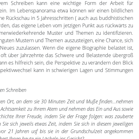
tivem Schreiben kann eine wichtige Form der Arbeit für
sein. Im Lebenspanorama etwa können wir einen bildlichen
e Rückschau in 5 Jahresschritten ( auch aus buddhistischen
n, das eigene Leben vom jetzigen Punkt aus rückwärts zu
merwiederkehrende Muster und Themen zu identifizieren.
 unguten Mustern und Themen auszusteigen, eine Chance, sich
ues zuzulassen. Wenn die eigene Biographie belastet ist,
t oft über Jahrzehnte das Schwere und Belastende übergroß
nn es hilfreich sein, die Perspektive zu verändern den Blick
rspektivwechsel kann in schwierigen Lagen und Stimmungen
n Schreiben
higen Ort, an dem sie 30 Minuten Zeit und Muße finden…nehmen
er Achtsamkeit zu Ihrem Atem und nehmen das Ein und Aus sowie
ichte Ihrer Freude, indem Sie der Frage folgen: was zauberte
n Sie sich jeweils etwas Zeit, indem Sie sich in diesem jeweiligen
…vor 21 Jahren usf bis sie in der Grundschulzeit angekommen
ert Ihnen heute ein Lächeln ins Gesicht?