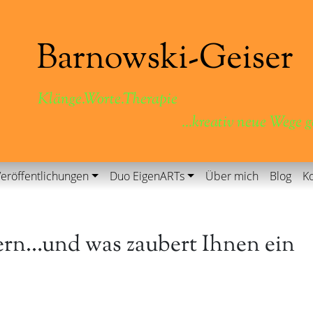
Klänge.Worte.Therapie
...kreativ neue Wege 
eröffentlichungen
Duo EigenARTs
Über mich
Blog
Ko
tern…und was zaubert Ihnen ein