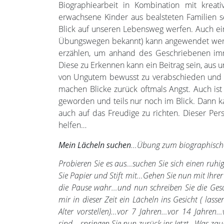
Biographiearbeit in Kombination mit krea
erwachsene Kinder aus bealsteten Familien 
Blick auf unseren Lebensweg werfen. Auch ein
Übungswegen bekannt) kann angewendet werde
erzählen, um anhand des Geschriebenen im
Diese zu Erkennen kann ein Beitrag sein, aus
von Ungutem bewusst zu verabschieden und Ne
machen Blicke zurück oftmals Angst. Auch is
geworden und teils nur noch im Blick. Dann ka
auch auf das Freudige zu richten. Dieser Pe
helfen…
Mein Lächeln suchen
…Übung zum biographische
Probieren Sie es aus…suchen Sie sich einen ru
Sie Papier und Stift mit…Gehen Sie nun mit Ihr
die Pause wahr…und nun schreiben Sie die Gesch
mir in dieser Zeit ein Lächeln ins Gesicht ( lasse
Alter vorstellen)…vor 7 Jahren…vor 14 Jahren
sind….springen Sie nun zurück ins Jetzt…Was zaub