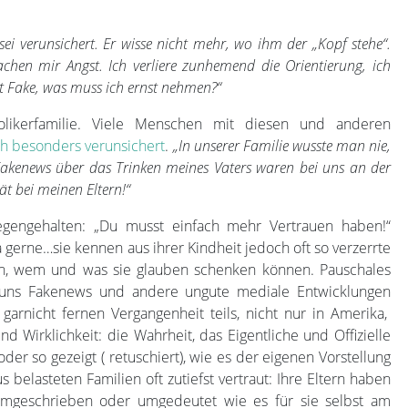
r sei verunsichert. Er wisse nicht mehr, wo ihm der „Kopf stehe“.
chen mir Angst. Ich verliere zunhemend die Orientierung, ich
st Fake, was muss ich ernst nehmen?“
olikerfamilie. Viele Menschen mit diesen und anderen
ch besonders verunsichert
.
„In unserer Familie wusste man nie,
Fakenews über das Trinken meines Vaters waren bei uns an der
ät bei meinen Eltern!“
gengehalten: „Du musst einfach mehr Vertrauen haben!“
gerne…sie kennen aus ihrer Kindheit jedoch oft so verzerrte
sen, wem und was sie glauben schenken können. Pauschales
ie uns Fakenews und andere ungute mediale Entwicklungen
 garnicht fernen Vergangenheit teils, nicht nur in Amerika,
 Wirklichkeit: die Wahrheit, das Eigentliche und Offizielle
der so gezeigt ( retuschiert), wie es der eigenen Vorstellung
 belasteten Familien oft zutiefst vertraut: Ihre Eltern haben
, umgeschrieben oder umgedeutet wie es für sie selbst am