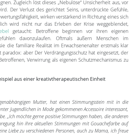
gnen. Zugleich löst dieses „Nebulöse“ Unsicherheit aus, vor
ird. Der Verlust des gerichtet Seins, unterdrückte Gefühle,
ertungsfähigkeit, wirken verstärkend in Richtung eines sich
tlich wird nicht nur das Erleben der Krise weggeblendet,
ebel
getaucht: Betroffene beginnen vor ihren eigenen
fühlen davonzulaufen. Oftmals äußern Menschen im
e die familiäre Realität im Erwachsenenalter erstmals klar
 paradox: aber Der Verdrängungsschutz hat eingesetzt, der
en Betroffenen, Verwirrung als eigenen Schutzmechanismus zu
eispiel aus einer kreativtherapeutischen Einheit
ogenabhängigen Mutter, hat einen Stimmungsstein mit in die
unter Jugendlichen in Mode gekommenen Accessoire interessant,
be. „Ich möchte gerne positive Stimmungen haben, die anderen
e Anregung hin ihre aktuellen Stimmungen mit Gouachefarbe auf
eine Liebe zu verschiedenen Personen, auch zu Mama, ich freue