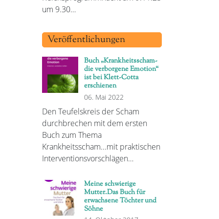
um 9.30…
Veröffentlichungen
Buch „Krankheitsscham-
die verborgene Emotion“
ist bei Klett-Cotta
erschienen
06. Mai 2022
Den Teufelskreis der Scham
durchbrechen mit dem ersten
Buch zum Thema
Krankheitsscham...mit praktischen
Interventionsvorschlägen…
Meine schwierige
Mutter.Das Buch für
erwachsene Töchter und
Söhne