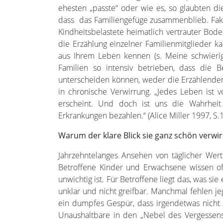
ehesten „passte“ oder wie es, so glaubten di
dass das Familiengefüge zusammenblieb. Fake
Kindheitsbelastete heimatlich vertrauter Bode
die Erzählung einzelner Familienmitglieder kan
aus Ihrem Leben kennen (s. Meine schwieri
Familien so intensiv betrieben, dass die 
unterscheiden können, weder die Erzählenden
in chronische Verwirrung. „Jedes Leben ist vo
erscheint. Und doch ist uns die Wahrheit
Erkrankungen bezahlen.“ (Alice Miller 1997, S.
Warum der klare Blick sie ganz schön verwi
Jahrzehntelanges Ansehen von täglicher Wer
Betroffene Kinder und Erwachsene wissen oft
unwichtig ist. Für Betroffene liegt das, was si
unklar und nicht greifbar. Manchmal fehlen je
ein dumpfes Gespür, dass irgendetwas nicht
Unaushaltbare in den „Nebel des Vergessens“