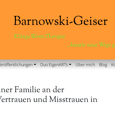
Klänge.Worte.Therapie
...kreativ neue Wege 
eröffentlichungen
Duo EigenARTs
Über mich
Blog
Ko
ner Familie an der
ertrauen und Misstrauen in