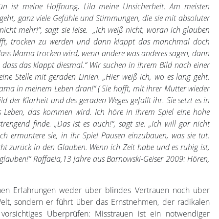
ün ist meine Hoffnung, Lila meine Unsicherheit. Am meisten
r geht, ganz viele Gefühle und Stimmungen, die sie mit absoluter
icht mehr!“, sagt sie leise. „Ich weiß nicht, woran ich glauben
chafft, trocken zu werden und dann klappt das manchmal doch
 dass Mama trocken wird, wenn andere was anderes sagen, dann
en, dass das klappt diesmal.“ Wir suchen in ihrem Bild nach einer
 eine Stelle mit geraden Linien. „Hier weiß ich, wo es lang geht.
Mama in meinem Leben dran!“ ( Sie hofft, mit ihrer Mutter wieder
 der Klarheit und des geraden Weges gefällt ihr. Sie setzt es in
s Leben, das kommen wird. Ich höre in ihrem Spiel eine hohe
engend finde. „Das ist es auch!“, sagt sie. „Ich will gar nicht
 ermuntere sie, in ihr Spiel Pausen einzubauen, was sie tut.
t zurück in den Glauben. Wenn ich Zeit habe und es ruhig ist,
h glauben!“ Raffaela,13 Jahre aus Barnowski-Geiser 2009: Hören,
nen Erfahrungen weder über blindes Vertrauen noch über
elt, sondern er führt über das Ernstnehmen, der radikalen
vorsichtiges Überprüfen: Misstrauen ist ein notwendiger