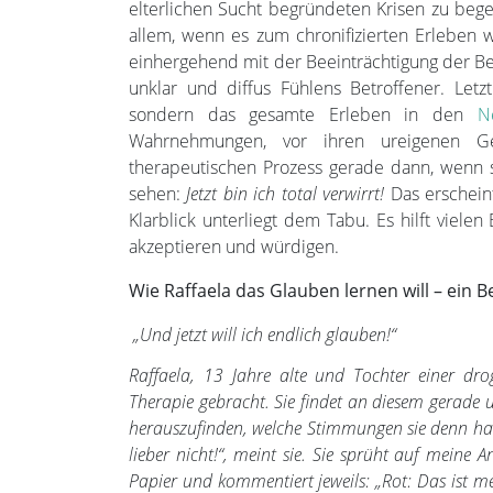
elterlichen Sucht begründeten Krisen zu bege
allem, wenn es zum chronifizierten Erleben w
einhergehend mit der Beeinträchtigung der Bew
unklar und diffus Fühlens Betroffener. Letz
sondern das gesamte Erleben in den
N
Wahrnehmungen, vor ihren ureigenen Ge
therapeutischen Prozess gerade dann, wenn si
sehen:
Jetzt bin ich total verwirrt!
Das erscheint
Klarblick unterliegt dem Tabu. Es hilft viel
akzeptieren und würdigen.
Wie Raffaela das Glauben lernen will – ein B
„Und jetzt will ich endlich glauben!“
Raffaela, 13 Jahre alte und Tochter einer dr
Therapie gebracht. Sie findet an diesem gerade 
herauszufinden, welche Stimmungen sie denn ha
lieber nicht!“, meint sie. Sie sprüht auf mein
Papier und kommentiert jeweils: „Rot: Das ist m