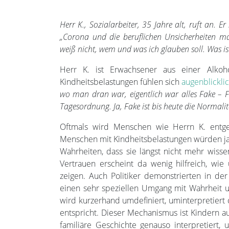
Herr K., Sozialarbeiter, 35 Jahre alt, ruft an. E
„Corona und die beruflichen Unsicherheiten ma
weiß nicht, wem und was ich glauben soll. Was i
Herr K. ist Erwachsener aus einer Alkoh
Kindheitsbelastungen fühlen sich
augenblickli
wo man dran war, eigentlich war alles Fake – 
Tagesordnung. Ja, Fake ist bis heute die Normalit
Oftmals wird Menschen wie Herrn K. entge
Menschen mit Kindheitsbelastungen würden ja 
Wahrheiten, dass sie längst nicht mehr wis
Vertrauen erscheint da wenig hilfreich, w
zeigen. Auch Politiker demonstrierten in der
einen sehr speziellen Umgang mit Wahrheit und
wird kurzerhand umdefiniert, uminterpretiert o
entspricht. Dieser Mechanismus ist Kindern aus
familiäre Geschichte genauso interpretiert