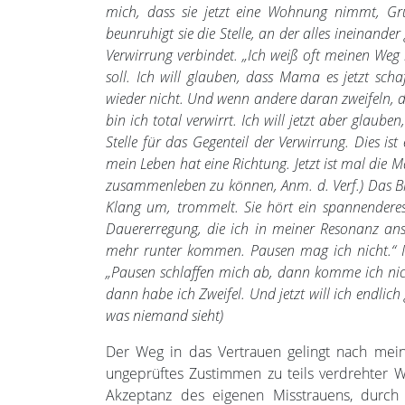
mich, dass sie jetzt eine Wohnung nimmt, Gr
beunruhigt sie die Stelle, an der alles ineinande
Verwirrung verbindet. „Ich weiß oft meinen Weg n
soll. Ich will glauben, dass Mama es jetzt s
wieder nicht. Und wenn andere daran zweifeln,
bin ich total verwirrt. Ich will jetzt aber glaub
Stelle für das Gegenteil der Verwirrung. Dies ist
mein Leben hat eine Richtung. Jetzt ist mal die 
zusammenleben zu können, Anm. d. Verf.) Das Bild
Klang um, trommelt. Sie hört ein spannendere
Dauererregung, die ich in meiner Resonanz anstr
mehr runter kommen. Pausen mag ich nicht.“ Ich
„Pausen schlaffen mich ab, dann komme ich nich
dann habe ich Zweifel. Und jetzt will ich endlic
was niemand sieht)
Der Weg in das Vertrauen gelingt nach mei
ungeprüftes Zustimmen zu teils verdrehter W
Akzeptanz des eigenen Misstrauens, durch 