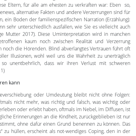
ese Eltern, für alle am ehesten zu verkraften war: Eben so,
news, alternative Fakten und andere Verzerrungen sind für
n, ein Boden der familienspezifischen Narration (Erzählung):
n sehr unterschiedlich ausfallen, wie Sie es vielleicht auch
ge Mutter 2017). Diese Uminterpretation wird in manchen
Betroffenen kaum noch zwischen Realität und Verzerrung
 noch die Hörenden. Blind abverlangtes Vertrauen führt oft
ller Illusionen, wohl weil uns die Wahrheit zu unerträglich
 so unentbehrlich, dass wir ihren Verlust mit schweren
11)
rren kann
teverschiebung oder Umdeutung bleibt nicht ohne Folgen:
mals nicht mehr, was richtig und falsch, was wichtig oder
e erleben oder erlebt haben, oftmals im Nebel, im Diffusen, ist
gliche Erinnerungen an die Kindheit, zurückgeblieben ist nur
 stimmt, ohne dafür einen Grund benennen zu können. Das
 zu hüllen, erscheint als not-wendiges Coping, den in der