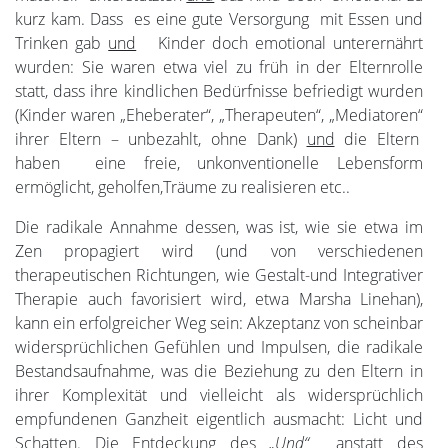
kurz kam. Dass es eine gute Versorgung mit Essen und
Trinken gab
und
Kinder doch emotional unterernährt
wurden: Sie waren etwa viel zu früh in der Elternrolle
statt, dass ihre kindlichen Bedürfnisse befriedigt wurden
(Kinder waren „Eheberater“, „Therapeuten“, „Mediatoren“
ihrer Eltern – unbezahlt, ohne Dank)
und
die Eltern
haben eine freie, unkonventionelle Lebensform
ermöglicht, geholfen,Träume zu realisieren etc..
Die radikale Annahme dessen, was ist, wie sie etwa im
Zen propagiert wird (und von verschiedenen
therapeutischen Richtungen, wie Gestalt-und Integrativer
Therapie auch favorisiert wird, etwa Marsha Linehan),
kann ein erfolgreicher Weg sein: Akzeptanz von scheinbar
widersprüchlichen Gefühlen und Impulsen, die radikale
Bestandsaufnahme, was die Beziehung zu den Eltern in
ihrer Komplexität und vielleicht als widersprüchlich
empfundenen Ganzheit eigentlich ausmacht: Licht und
Schatten. Die Entdeckung des
„Und“
anstatt des