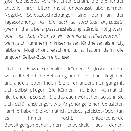
gibt. Geleistetes versinkt unter Scham, die die Kinder
anstelle ihrer Eltern meist unbewusst übernehmen.
Negative Selbstzuschreibungen sind dann an der
Tagesordnung:
„Ich bin doch so furchtbar angepasst!
“
(wenn die Überanpassungsleistung ständig nötig war),
oder
„Ich hab doch so ein dämliches Helfersyndrom“ (
wenn sich Kümmern in krisenhaften Kindheiten als einzig
lebbare Möglichkeit erschien
)
u. ä. lauten dann die
unguten Selbst-Zuschreibungen.
Jetzt im Erwachsenenalter können Sie,insbesondere
wenn die elterliche Belastung nun hinter ihnen liegt, neu
und anders leben: indem Sie einen anderen Umgang mit
sich selbst pflegen. Sie können Ihre Eltern vermutlich
nicht ändern, so sehr Sie das auch wünschen, so sehr Sie
sich dafür anstrengen, Als Angehörige einer belasteten
Familie haben Sie vermutlich Großes geleistet (Oder tun
es immer noch), entsprechende
Bewältigungsmechanismen entwickelt, aus denen