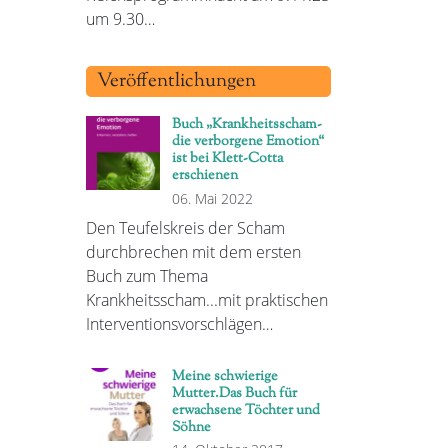
um 9.30…
Veröffentlichungen
Buch „Krankheitsscham-
die verborgene Emotion“
ist bei Klett-Cotta
erschienen
06. Mai 2022
Den Teufelskreis der Scham
durchbrechen mit dem ersten
Buch zum Thema
Krankheitsscham...mit praktischen
Interventionsvorschlägen…
Meine schwierige
Mutter.Das Buch für
erwachsene Töchter und
Söhne