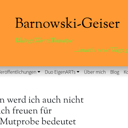
Klänge.Worte.Therapie
...kreativ neue Wege 
eröffentlichungen
Duo EigenARTs
Über mich
Blog
Ko
nn werd ich auch nicht
ch freuen für
e Mutprobe bedeutet