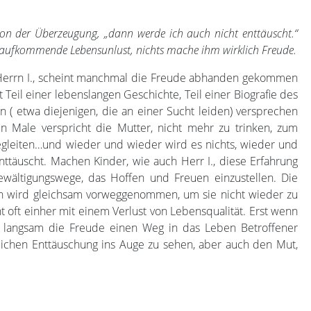
tton der Überzeugung, „dann werde ich auch nicht enttäuscht.“
e aufkommende Lebensunlust, nichts mache ihm wirklich Freude.
 Herrn I., scheint manchmal die Freude abhanden gekommen
st Teil einer lebenslangen Geschichte, Teil einer Biografie des
n ( etwa diejenigen, die an einer Sucht leiden) versprechen
en Male verspricht die Mutter, nicht mehr zu trinken, zum
 begleiten…und wieder und wieder wird es nichts, wieder und
nttäuscht. Machen Kinder, wie auch Herr I., diese Erfahrung
Bewältigungswege, das Hoffen und Freuen einzustellen. Die
ion wird gleichsam vorweggenommen, um sie nicht wieder zu
 oft einher mit einem Verlust von Lebensqualität. Erst wenn
h langsam die Freude einen Weg in das Leben Betroffener
rlichen Enttäuschung ins Auge zu sehen, aber auch den Mut,