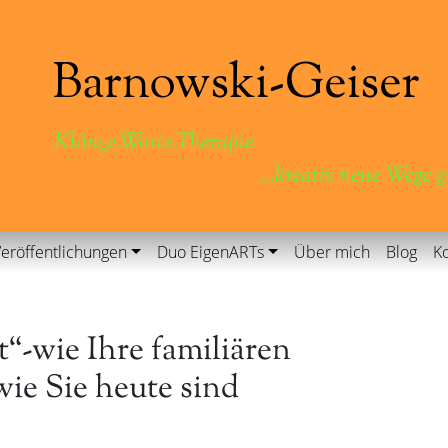
Klänge.Worte.Therapie
...kreativ neue Wege 
eröffentlichungen
Duo EigenARTs
Über mich
Blog
Ko
“-wie Ihre familiären
wie Sie heute sind