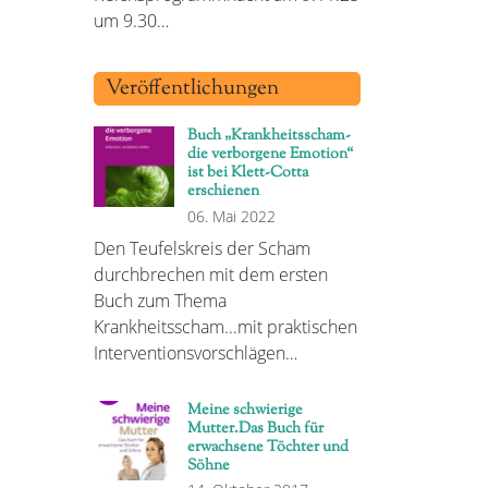
um 9.30…
Veröffentlichungen
Buch „Krankheitsscham-
die verborgene Emotion“
ist bei Klett-Cotta
erschienen
06. Mai 2022
Den Teufelskreis der Scham
durchbrechen mit dem ersten
Buch zum Thema
Krankheitsscham...mit praktischen
Interventionsvorschlägen…
Meine schwierige
Mutter.Das Buch für
erwachsene Töchter und
Söhne