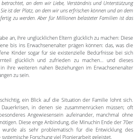
 betrachtet, an dem wir Liebe, Verständnis und Unterstützung
. Sie ist der Platz, an dem wir uns erfrischen können und an dem
ertig zu werden. Aber für Millionen belasteter Familien ist das
gabe an, ihre unglücklichen Eltern glücklich zu machen: Diese
offene bis ins Erwachsenenalter prägen können: das, was die
fene Kinder sogar für sie existenzielle Bedürfnisse bei sich
rnteil glücklich und zufrieden zu machen… und dieses
t in ihre weiteren nahen Beziehungen im Erwachsenenalter
angen zu sein.
ichtig, ein Blick auf die Situation der Familie lohnt sich.
in Dauerkrisen, in denen sie zusammenrücken müssen; oft
n besonderes Angewiesensein aufeinander, manchmal ohne
enötigen. Diese enge Anbindung, die Minuchin Ende der 70er
eb, wurde als sehr problematisch für die Entwicklung des
systemische Forschung viel Pionierarbeit geleistet.