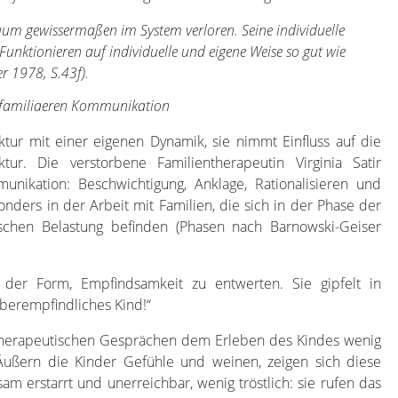
iduum gewissermaßen im System verloren. Seine individuelle
Funktionieren auf individuelle und eigene Weise so gut wie
 1978, S.43f).
r familiaeren Kommunikation
uktur mit einer eigenen Dynamik, sie nimmt Einfluss auf die
tur. Die verstorbene Familientherapeutin Virginia Satir
nikation: Beschwichtigung, Anklage, Rationalisieren und
ders in der Arbeit mit Familien, die sich in der Phase der
ischen Belastung befinden (Phasen nach Barnowski-Geiser
 der Form, Empfindsamkeit zu entwerten. Sie gipfelt in
überempfindliches Kind!“
n therapeutischen Gesprächen dem Erleben des Kindes wenig
Äußern die Kinder Gefühle und weinen, zeigen sich diese
sam erstarrt und unerreichbar, wenig tröstlich: sie rufen das