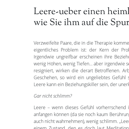
Leere-ueber einen heim
wie Sie ihm auf die Sp
Verzweifelte Paare, die in die Therapie komm
eigentliches Problem ist: der Kern der P
Irgendwie ungreifbar erscheinen ihre Bezie
wenig Höhen, wenig Tiefen… aber irgendwie sei
resigniert, wirken die derart Betroffenen. 
Geschehen, so wird ein ungeliebtes Gefühl 
Leere kann ein Beziehungskiller sein, der une
Gar nicht schlimm?
Leere – wenn dieses Gefühl vorherrschend i
anfangen können (da sie noch kaum Berührun
auch nicht wahrnehmen), wenig schlimm. „Leer“, 
einem Zustand, den es doch laut Meditation