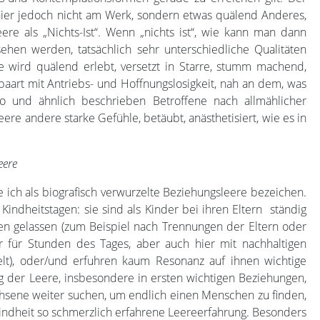
 hier jedoch nicht am Werk, sondern etwas quälend Anderes,
ere als „Nichts-Ist“. Wenn „nichts ist“, wie kann man dann
ehen werden, tatsächlich sehr unterschiedliche Qualitäten
wie wird quälend erlebt, versetzt in Starre, stumm machend,
paart mit Antriebs- und Hoffnungslosigkeit, nah an dem, was
So und ähnlich beschrieben Betroffene nach allmählicher
ere andere starke Gefühle, betäubt, anästhetisiert, wie es in
eere
ich als biografisch verwurzelte Beziehungsleere bezeichen.
indheitstagen: sie sind als Kinder bei ihren Eltern ständig
hen gelassen (zum Beispiel nach Trennungen der Eltern oder
r für Stunden des Tages, aber auch hier mit nachhaltigen
lt), oder/und erfuhren kaum Resonanz auf ihnen wichtige
g der Leere, insbesondere in ersten wichtigen Beziehungen,
chsene weiter suchen, um endlich einen Menschen zu finden,
 Kindheit so schmerzlich erfahrene Leereerfahrung. Besonders