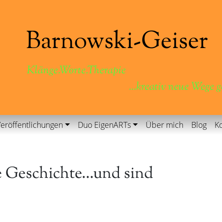
Klänge.Worte.Therapie
...kreativ neue Wege 
eröffentlichungen
Duo EigenARTs
Über mich
Blog
Ko
e Geschichte…und sind