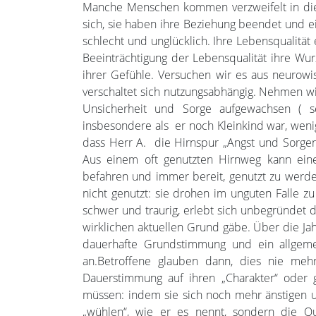
Manche Menschen kommen verzweifelt in die
sich, sie haben ihre Beziehung beendet und e
schlecht und unglücklich. Ihre Lebensqualitä
Beeinträchtigung der Lebensqualität ihre Wurz
ihrer Gefühle. Versuchen wir es aus neurowis
verschaltet sich nutzungsabhängig. Nehmen wir
Unsicherheit und Sorge aufgewachsen ( s
insbesondere als er noch Kleinkind war, wenig
dass Herr A. die Hirnspur „Angst und Sorgen“vi
Aus einem oft genutzten Hirnweg kann eine 
befahren und immer bereit, genutzt zu werden
nicht genutzt: sie drohen im unguten Falle z
schwer und traurig, erlebt sich unbegründet d
wirklichen aktuellen Grund gäbe. Über die J
dauerhafte Grundstimmung und ein allgemei
an.Betroffene glauben dann, dies nie mehr
Dauerstimmung auf ihren „Charakter“ oder
müssen: indem sie sich noch mehr änstigen u
„wühlen“, wie er es nennt, sondern die Qu