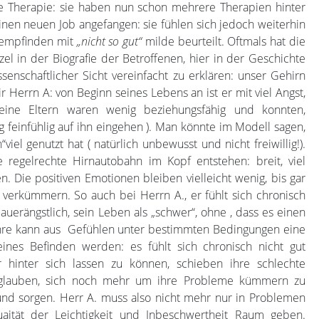
 Therapie: sie haben nun schon mehrere Therapien hinter
inen neuen Job angefangen: sie fühlen sich jedoch weiterhin
t empfinden mit
„nicht so gut“
milde beurteilt. Oftmals hat die
el in der Biografie der Betroffenen, hier in der Geschichte
senschaftlicher Sicht vereinfacht zu erklären: unser Gehirn
 Herrn A: von Beginn seines Lebens an ist er mit viel Angst,
eine Eltern waren wenig beziehungsfähig und konnten,
 feinfühlig auf ihn eingehen ). Man könnte im Modell sagen,
el genutzt hat ( natürlich unbewusst und nicht freiwillig!).
regelrechte Hirnautobahn im Kopf entstehen: breit, viel
. Die positiven Emotionen bleiben vielleicht wenig, bis gar
u verkümmern. So auch bei Herrn A., er fühlt sich chronisch
auerängstlich, sein Leben als „schwer“, ohne , dass es einen
ahre kann aus Gefühlen unter bestimmten Bedingungen eine
nes Befinden werden: es fühlt sich chronisch nicht gut
 hinter sich lassen zu können, schieben ihre schlechte
 glauben, sich noch mehr um ihre Probleme kümmern zu
nd sorgen. Herr A. muss also nicht mehr nur in Problemen
aität der Leichtigkeit und Inbeschwertheit Raum geben.