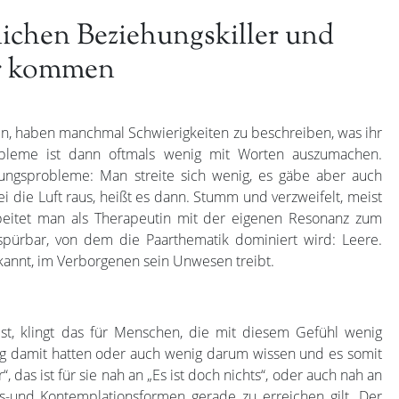
lichen Beziehungskiller und
ur kommen
en, haben manchmal Schwierigkeiten zu beschreiben, was ihr
robleme ist dann oftmals wenig mit Worten auszumachen.
hungsprobleme: Man streite sich wenig, es gäbe aber auch
 die Luft raus, heißt es dann. Stumm und verzweifelt, meist
Arbeitet man als Therapeutin mit der eigenen Resonanz zum
spürbar, von dem die Paarthematik dominiert wird: Leere.
rkannt, im Verborgenen sein Unwesen treibt.
st, klingt das für Menschen, die mit diesem Gefühl wenig
g damit hatten oder auch wenig darum wissen und es somit
das ist für sie nah an „Es ist doch nichts“, oder auch nah an
s-und Kontemplationsformen gerade zu erreichen gilt. Der