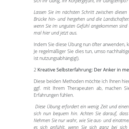
sich ihr Gang, ihr Körpergefühl, ihr Gangtempo?
Lassen Sie im nächsten Schritt zwischen diesen
Brücke hin- und hergehen und die Landschafte
wenn Sie im unguten Gefühl angekommen sind au
mal hier und jetzt aus.
Indem Sie diese Übung nun öfter anwenden, k
Je regelmäßiger Sie dies tun, umso nachhaltige
ist nutzungsabhängig!).
2
Kreative Selbsterfahrung: Der Anker in m
Diese beiden Methoden möchte ich Ihnen hier
ggf. mit Ihrem Therapeuten ab, machen Si
Erfahrungen fühlen.
Diese Übung erfordert ein wenig Zeit und einen
sich nun bequem hin. Achten Sie darauf, dass 
Nehmen Sie nur wahr, wie Sie aus- und einatmen
es sich anfühlt, wenn Sie sich ganz bei sich 