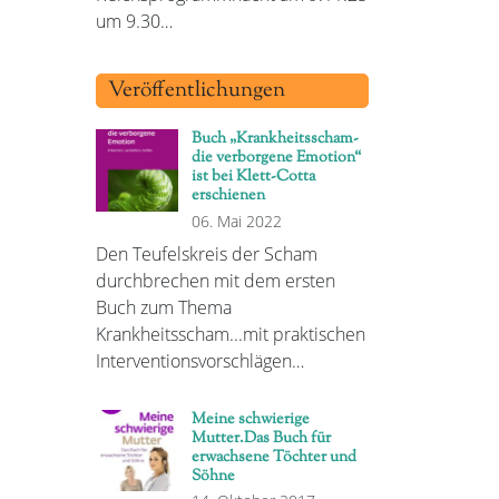
um 9.30…
Veröffentlichungen
Buch „Krankheitsscham-
die verborgene Emotion“
ist bei Klett-Cotta
erschienen
06. Mai 2022
Den Teufelskreis der Scham
durchbrechen mit dem ersten
Buch zum Thema
Krankheitsscham...mit praktischen
Interventionsvorschlägen…
Meine schwierige
Mutter.Das Buch für
erwachsene Töchter und
Söhne