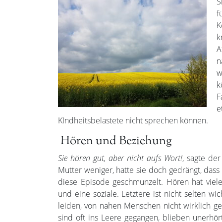
S
f
K
k
A
n
w
k
F
e
KIndheitsbelastete nicht sprechen können.
Hören und Beziehung
Sie hören gut, aber nicht aufs Wort!
, sagte de
Mutter weniger, hatte sie doch gedrängt, dass 
diese Episode geschmunzelt. Hören hat viele
und eine soziale. Letztere ist nicht selten w
leiden, von nahen Menschen nicht wirklich g
sind oft ins Leere gegangen, blieben unerhö