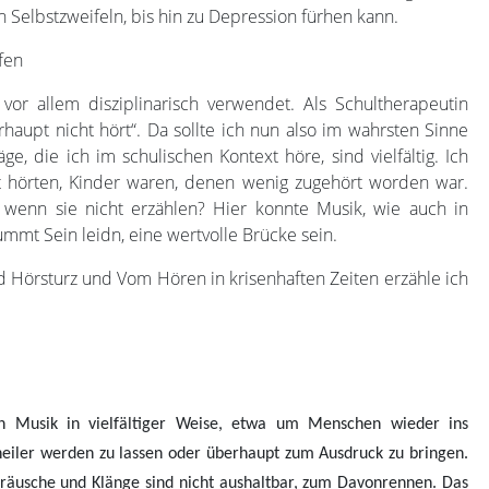
n Selbstzweifeln, bis hin zu Depression fürhen kann.
fen
or allem disziplinarisch verwendet. Als Schultherapeutin
rhaupt nicht hört“. Da sollte ich nun also im wahrsten Sinne
, die ich im schulischen Kontext höre, sind vielfältig. Ich
cht hörten, Kinder waren, denen wenig zugehört worden war.
 wenn sie nicht erzählen? Hier konnte Musik, wie auch in
mmt Sein leidn, eine wertvolle Brücke sein.
Hörsturz und Vom Hören in krisenhaften Zeiten erzähle ich
n Musik in vielfältiger Weise, etwa um Menschen wieder ins
heiler werden zu lassen oder überhaupt zum Ausdruck zu bringen.
räusche und Klänge sind nicht aushaltbar, zum Davonrennen. Das