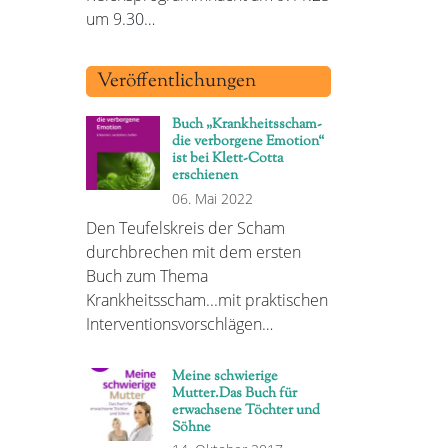
um 9.30…
Veröffentlichungen
Buch „Krankheitsscham-
die verborgene Emotion“
ist bei Klett-Cotta
erschienen
06. Mai 2022
Den Teufelskreis der Scham
durchbrechen mit dem ersten
Buch zum Thema
Krankheitsscham...mit praktischen
Interventionsvorschlägen…
Meine schwierige
Mutter.Das Buch für
erwachsene Töchter und
Söhne