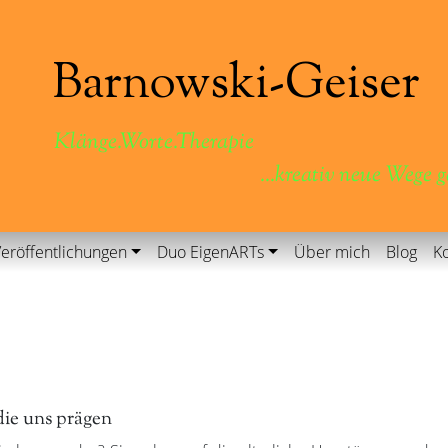
Klänge.Worte.Therapie
...kreativ neue Wege 
eröffentlichungen
Duo EigenARTs
Über mich
Blog
Ko
ie uns prägen