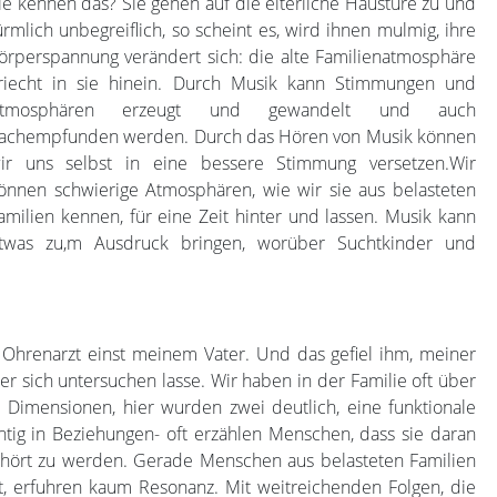
ie kennen das? Sie gehen auf die elterliche Haustüre zu und
ürmlich unbegreiflich, so scheint es, wird ihnen mulmig, ihre
örperspannung verändert sich: die alte Familienatmosphäre
riecht in sie hinein. Durch Musik kann Stimmungen und
tmosphären erzeugt und gewandelt und auch
achempfunden werden. Durch das Hören von Musik können
ir uns selbst in eine bessere Stimmung versetzen.Wir
önnen schwierige Atmosphären, wie wir sie aus belasteten
amilien kennen, für eine Zeit hinter und lassen. Musik kann
twas zu,m Ausdruck bringen, worüber Suchtkinder und
r Ohrenarzt einst meinem Vater. Und das gefiel ihm, meiner
er sich untersuchen lasse. Wir haben in der Familie oft über
 Dimensionen, hier wurden zwei deutlich, eine funktionale
ichtig in Beziehungen- oft erzählen Menschen, dass sie daran
ehört zu werden. Gerade Menschen aus belasteten Familien
rt, erfuhren kaum Resonanz. Mit weitreichenden Folgen, die