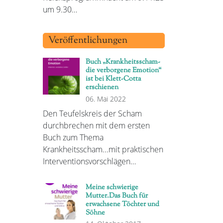
um 9.30…
Veröffentlichungen
Buch „Krankheitsscham-
die verborgene Emotion“
ist bei Klett-Cotta
erschienen
06. Mai 2022
Den Teufelskreis der Scham
durchbrechen mit dem ersten
Buch zum Thema
Krankheitsscham...mit praktischen
Interventionsvorschlägen…
Meine schwierige
Mutter.Das Buch für
erwachsene Töchter und
Söhne