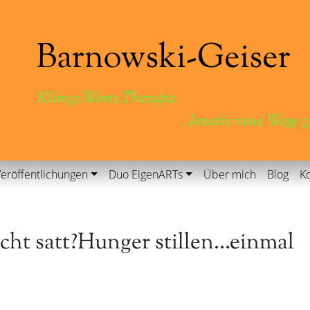
Klänge.Worte.Therapie
...kreativ neue Wege 
eröffentlichungen
Duo EigenARTs
Über mich
Blog
Ko
cht satt?Hunger stillen…einmal