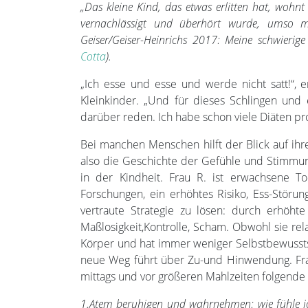
„Das kleine Kind, das etwas erlitten hat, wohnt
vernachlässigt und überhört wurde, umso m
Geiser/Geiser-Heinrichs 2017: Meine schwieri
Cotta
).
„Ich esse und esse und werde nicht satt!“, e
Kleinkinder. „Und für dieses Schlingen un
darüber reden. Ich habe schon viele Diäten pro
Bei manchen Menschen hilft der Blick auf ihr
also die Geschichte der Gefühle und Stimmu
in der Kindheit. Frau R. ist erwachsene To
Forschungen, ein erhöhtes Risiko, Ess-Störu
vertraute Strategie zu lösen: durch erhöhte
Maßlosigkeit,Kontrolle, Scham. Obwohl sie rela
Körper und hat immer weniger Selbstbewusstse
neue Weg führt über Zu-und Hinwendung. Frau
mittags und vor größeren Mahlzeiten folgende
1.Atem beruhigen und wahrnehmen: wie fühle ich