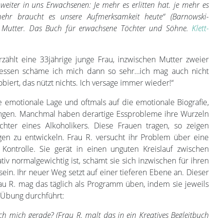
 weiter in uns Erwachsenen: Je mehr es erlitten hat. je mehr es
ehr braucht es unsere Aufmerksamkeit heute“ (Barnowski-
ge Mutter. Das Buch für erwachsene Töchter und Söhne.
Klett-
rzählt eine 33jährige junge Frau, inzwischen Mutter zweier
d essen schäme ich mich dann so sehr…ich mag auch nicht
biert, das nützt nichts. Ich versage immer wieder!“
e emotionale Lage und oftmals auf die emotionale Biografie,
ngen. Manchmal haben derartige Essprobleme ihre Wurzeln
chter eines Alkoholikers. Diese Frauen tragen, so zeigen
ngen zu entwickeln. Frau R. versucht ihr Problem über eine
 Kontrolle. Sie gerät in einen unguten Kreislauf zwischen
tiv normalgewichtig ist, schämt sie sich inzwischen für ihren
in. Ihr neuer Weg setzt auf einer tieferen Ebene an. Dieser
 R. mag das täglich als Programm üben, indem sie jeweils
 Übung durchführt:
 mich gerade? (Frau R. malt das in ein Kreatives Begleitbuch