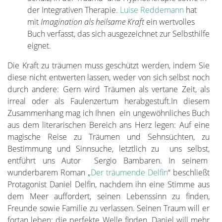
der Integrativen Therapie.
Luise Reddemann
hat
mit
Imagination als heilsame Kraft
ein wertvolles
Buch verfasst, das sich ausgezeichnet zur Selbsthilfe
eignet.
Die Kraft zu träumen muss geschützt werden, indem Sie
diese nicht entwerten lassen, weder von sich selbst noch
durch andere: Gern wird Träumen als vertane Zeit, als
irreal oder als Faulenzertum herabgestuft.In diesem
Zusammenhang mag ich Ihnen ein ungewöhnliches Buch
aus dem literarischen Bereich ans Herz legen: Auf eine
magische Reise zu Träumen und Sehnsüchten, zu
Bestimmung und Sinnsuche, letztlich zu uns selbst,
entführt uns Autor Sergio Bambaren. In seinem
wunderbarem Roman „
Der träumende Delfin
“ beschließt
Protagonist Daniel Delfin, nachdem ihn eine Stimme aus
dem Meer auffordert, seinen Lebenssinn zu finden,
Freunde sowie Familie zu verlassen. Seinen Traum will er
fortan leben: die perfekte Welle finden. Daniel will mehr