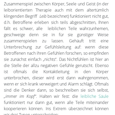
Zusammenspiel zwischen Körper, Seele und Geist (in der
leiborientierten Therapie auch mit dem altertümlich
klingenden Begriff
Leib
bezeichnet) funktioniert nicht gut,
d.h. Betroffene erleben sich teils abgeschnitten, Ihnen
fällt es schwer, alle leiblichen Teile wahrzunhemen,
geschweige denn sie in für sie günstiger Weise
zusammenspielen zu lassen. Gehäuft tritt eine
Unterbrechung zur Gefühlsleitung auf: wenn diese
Betroffenen nach ihren Gefühlen forschen, so empfinden
sie zunächst einfach „nichts“. Das Nichtfühlen ist hier an
die Stelle der allzu negativen Gefühle gerutscht. Ebenso
ist oftmals die Kontaktleitung in den Körper
unterbrochen, dieser wird erst dann wahrgenommen,
wenn er sich krank verweigert und Alarm schlägt. Oftmals
sind die Denker dann, so beschreiben sie sich selbst,
„immer im Kopf“
. Halten wir fest: die
leibliche Säule
funktioniert nur dann gut, wenn alle Teile miteinander
kooperieren können. Ins Extrem überzeichnet können
wir drei Typen unterscheiden: