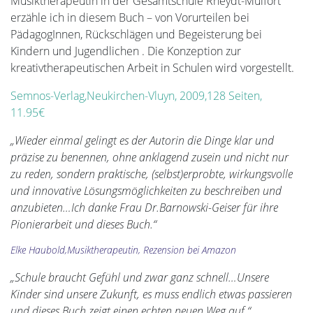
Musiktherapeutin in der Gesamtschule Rheydt-Mülfort
erzähle ich in diesem Buch – von Vorurteilen bei
PädagogInnen, Rückschlägen und Begeisterung bei
Kindern und Jugendlichen . Die Konzeption zur
kreativtherapeutischen Arbeit in Schulen wird vorgestellt.
Semnos-Verlag,Neukirchen-Vluyn, 2009,128 Seiten,
11.95€
„Wieder einmal gelingt es der Autorin die Dinge klar und
präzise zu benennen, ohne anklagend zusein und nicht nur
zu reden, sondern praktische, (selbst)erprobte, wirkungsvolle
und innovative Lösungsmöglichkeiten zu beschreiben und
anzubieten…Ich danke Frau Dr.Barnowski-Geiser für ihre
Pionierarbeit und dieses Buch.“
Elke Haubold,Musiktherapeutin, Rezension bei Amazon
„Schule braucht Gefühl und zwar ganz schnell…Unsere
Kinder sind unsere Zukunft, es muss endlich etwas passieren
und dieses Buch zeigt einen echten neuen Weg auf.“