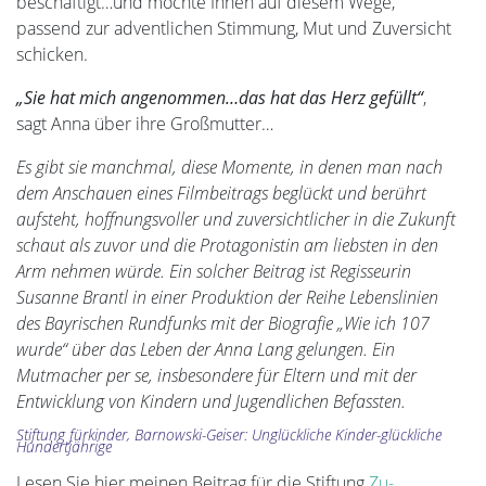
beschäftigt…und möchte Ihnen auf diesem Wege,
passend zur adventlichen Stimmung, Mut und Zuversicht
schicken.
„Sie hat mich angenommen…das hat das Herz gefüllt“
,
sagt Anna über ihre Großmutter…
Es gibt sie manchmal, diese Momente, in denen man nach
dem Anschauen eines Filmbeitrags beglückt und berührt
aufsteht, hoffnungsvoller und zuversichtlicher in die Zukunft
schaut als zuvor und die Protagonistin am liebsten in den
Arm nehmen würde. Ein solcher Beitrag ist Regisseurin
Susanne Brantl in einer Produktion der Reihe Lebenslinien
des Bayrischen Rundfunks mit der Biografie „Wie ich 107
wurde“ über das Leben der Anna Lang gelungen. Ein
Mutmacher per se, insbesondere für Eltern und mit der
Entwicklung von Kindern und Jugendlichen Befassten.
Stiftung fürkinder, Barnowski-Geiser: Unglückliche Kinder-glückliche
Hundertjährige
Lesen Sie hier meinen Beitrag für die Stiftung
Zu-