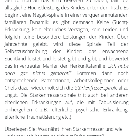
viel zu früh an das Kind delegiert zu haben, fällt die
alltägliche Höchstleistung des Kindes unter den Tisch. Es
beginnt eine Negativspirale in einer verquer anmutenden
familiären Dynamik: es gibt demnach Keine (Sucht)-
Erkrankung, kein elterliches Versagen, kein Leiden und
folglich keine besondere Leistungen der Kinder. Über
Jahrzehnte gelebt, wird diese Spirale Teil der
Selbstzuschreibung der Kinder: das erwachsene
Suchtkind leistet und leistet, gibt und gibt, und bewertet
das in vertrauter Manier der Herkunftsfamilie:
„Ich habe
doch gar nichts gemacht!“
Kommen dann noch
entsprechende PartnerInnen, ArbeitskollegInnen oder
Chefs dazu, wiederholt sich die
Stärkenfresserspirale
allzu
ungut. Die Stärkenfresserspirale tritt auch bei anderen
elterlichen Erkrankungen auf, die mit Tabusisierung
einhergehen ( z.B. elterliche psychische Erkrankung,
elterliche Traumatisierung etc.)
Überlegen Sie: Was nährt Ihren Stärkenfresser und wie