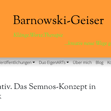
Klänge.Worte.Therapie
...kreativ neue Wege 
eröffentlichungen
Duo EigenARTs
Über mich
Blog
Ko
ativ. Das Semnos-Konzept in
k