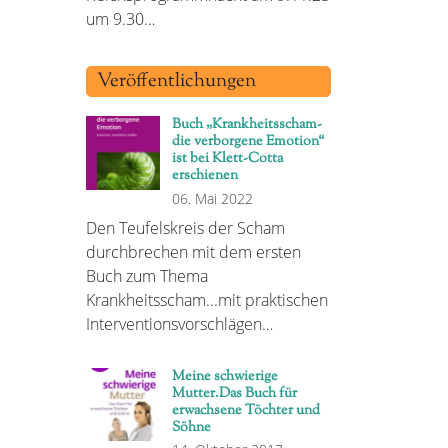
um 9.30…
Veröffentlichungen
Buch „Krankheitsscham-
die verborgene Emotion“
ist bei Klett-Cotta
erschienen
06. Mai 2022
Den Teufelskreis der Scham
durchbrechen mit dem ersten
Buch zum Thema
Krankheitsscham...mit praktischen
Interventionsvorschlägen…
Meine schwierige
Mutter.Das Buch für
erwachsene Töchter und
Söhne