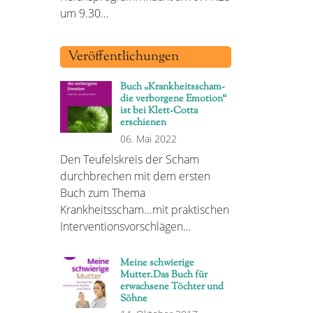
um 9.30…
Veröffentlichungen
Buch „Krankheitsscham-
die verborgene Emotion“
ist bei Klett-Cotta
erschienen
06. Mai 2022
Den Teufelskreis der Scham
durchbrechen mit dem ersten
Buch zum Thema
Krankheitsscham...mit praktischen
Interventionsvorschlägen…
Meine schwierige
Mutter.Das Buch für
erwachsene Töchter und
Söhne