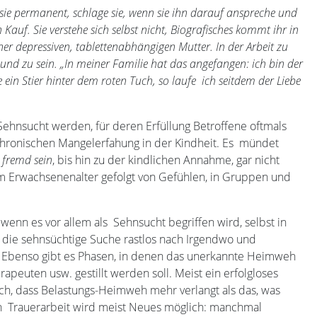
e sie permanent, schlage sie, wenn sie ihn darauf anspreche und
auf. Sie verstehe sich selbst nicht, Biografisches kommt ihr in
iner depressiven, tablettenabhängigen Mutter. In der Arbeit zu
und zu sein. „In meiner Familie hat das angefangen: ich bin der
e ein Stier hinter dem roten Tuch, so laufe ich seitdem der Liebe
hnsucht werden, für deren Erfüllung Betroffene oftmals
 chronischen Mangelerfahung in der Kindheit. Es mündet
t fremd sein
, bis hin zu der kindlichen Annahme, gar nicht
 im Erwachsenenalter gefolgt von Gefühlen, in Gruppen und
enn es vor allem als Sehnsucht begriffen wird, selbst in
die sehnsüchtige Suche rastlos nach Irgendwo und
 Ebenso gibt es Phasen, in denen das unerkannte Heimweh
peuten usw. gestillt werden soll. Meist ein erfolgloses
lich, dass Belastungs-Heimweh mehr verlangt als das, was
ach Trauerarbeit wird meist Neues möglich: manchmal