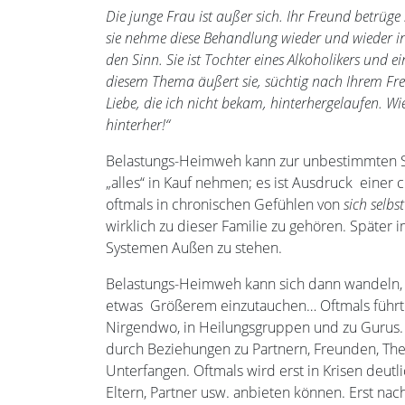
Die junge Frau ist außer sich. Ihr Freund betrüg
sie nehme diese Behandlung wieder und wieder in K
den Sinn. Sie ist Tochter eines Alkoholikers und e
diesem Thema äußert sie, süchtig nach Ihrem Fre
Liebe, die ich nicht bekam, hinterhergelaufen. Wi
hinterher!“
Belastungs-Heimweh kann zur unbestimmten Se
„alles“ in Kauf nehmen; es ist Ausdruck einer
oftmals in chronischen Gefühlen von
sich selbs
wirklich zu dieser Familie zu gehören. Später
Systemen Außen zu stehen.
Belastungs-Heimweh kann sich dann wandeln, w
etwas Größerem einzutauchen… Oftmals führt 
Nirgendwo, in Heilungsgruppen und zu Gurus.
durch Beziehungen zu Partnern, Freunden, Thera
Unterfangen. Oftmals wird erst in Krisen deut
Eltern, Partner usw. anbieten können. Erst n