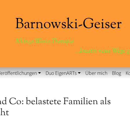
Klänge.Worte.Therapie
...kreativ neue Wege 
eröffentlichungen
Duo EigenARTs
Über mich
Blog
Ko
 Co: belastete Familien als
cht