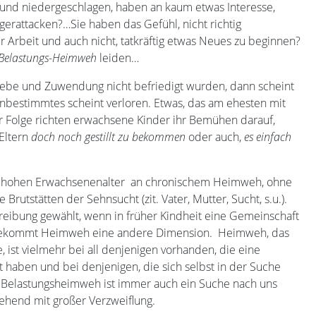
 und niedergeschlagen, haben an kaum etwas Interesse,
gerattacken?…Sie haben das Gefühl, nicht richtig
 Arbeit und auch nicht, tatkräftig etwas Neues zu beginnen?
Belastungs-Heimweh
leiden…
Liebe und Zuwendung nicht befriedigt wurden, dann scheint
Unbestimmtes scheint verloren. Etwas, das am ehesten mit
er Folge richten erwachsene Kinder ihr Bemühen darauf,
 Eltern
doch noch gestillt zu bekommen
oder auch,
es einfach
 im hohen Erwachsenenalter an chronischem Heimweh, ohne
Brutstätten der Sehnsucht (zit. Vater, Mutter, Sucht, s.u.).
reibung gewählt, wenn in früher Kindheit eine Gemeinschaft
er bekommt Heimweh eine andere Dimension. Heimweh, das
ist vielmehr bei all denjenigen vorhanden, die eine
t haben und bei denjenigen, die sich selbst in der Suche
d. Belastungsheimweh ist immer auch ein Suche nach uns
rgehend mit großer Verzweiflung.