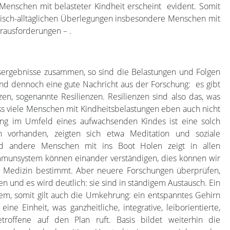
 Menschen mit belasteter Kindheit erscheint evident. Somit
inisch-alltäglichen Überlegungen insbesondere Menschen mit
rausforderungen – .
sergebnisse zusammen, so sind die Belastungen und Folgen
Und dennoch eine gute Nachricht aus der Forschung: es gibt
zen, sogenannte Resilienzen. Resilienzen sind also das, was
ass viele Menschen mit Kindheitsbelastungen eben auch nicht
ung im Umfeld eines aufwachsenden Kindes ist eine solch
n vorhanden, zeigten sich etwa Meditation und soziale
d andere Menschen mit ins Boot Holen zeigt in allen
munsystem können einander verständigen, dies können wir
ge Medizin bestimmt. Aber neuere Forschungen überprüfen,
nd es wird deutlich: sie sind in ständigem Austausch. Ein
tem, somit gilt auch die Umkehrung: ein entspanntes Gehirn
ne Einheit, was ganzheitliche, integrative, leiborientierte,
troffene auf den Plan ruft. Basis bildet weiterhin die