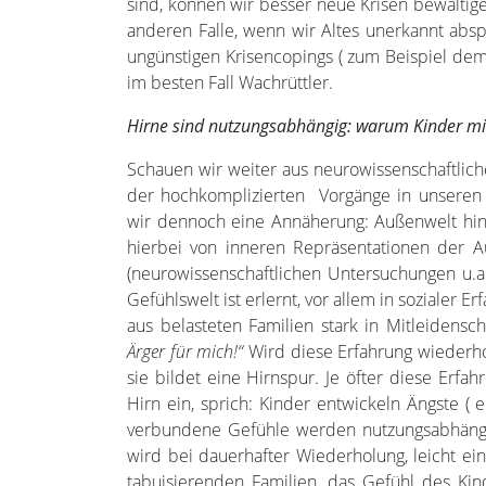
sind, können wir besser neue Krisen bewälti
anderen Falle, wenn wir Altes unerkannt absp
ungünstigen Krisencopings ( zum Beispiel dem E
im besten Fall Wachrüttler.
Hirne sind nutzungsabhängig: warum Kinder mit 
Schauen wir weiter aus neurowissenschaftlic
der hochkomplizierten Vorgänge in unseren
wir dennoch eine Annäherung: Außenwelt hint
hierbei von inneren Repräsentationen der A
(neurowissenschaftlichen Untersuchungen u.a
Gefühlswelt ist erlernt, vor allem in sozialer
aus belasteten Familien stark in Mitleidensc
Ärger für mich!“
Wird diese Erfahrung wiederhol
sie bildet eine Hirnspur. Je öfter diese Erf
Hirn ein, sprich: Kinder entwickeln Ängste (
verbundene Gefühle werden nutzungsabhängig 
wird bei dauerhafter Wiederholung, leicht ei
tabuisierenden Familien, das Gefühl des Ki