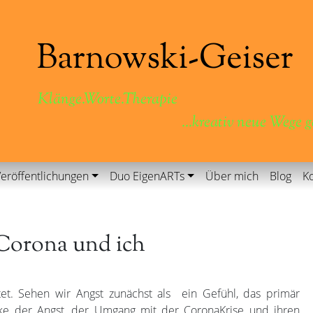
Klänge.Worte.Therapie
...kreativ neue Wege 
eröffentlichungen
Duo EigenARTs
Über mich
Blog
Ko
Corona und ich
itet. Sehen wir Angst zunächst als ein Gefühl, das primär
ke der Angst, der Umgang mit der CoronaKrise und ihren