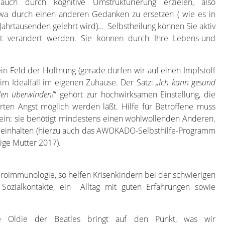
auch durch kognitive Umstrukturierung erzielen, also
twa durch einen anderen Gedanken zu ersetzen ( wie es in
 Jahrtausenden gelehrt wird)… Selbstheilung können Sie aktiv
ant verändert werden. Sie können durch Ihre Lebens-und
ein Feld der Hoffnung (gerade dürfen wir auf einen Impfstoff
 im Idealfall im eigenen Zuhause. Der Satz:
„Ich kann gesund
den überwinden!
“ gehört zur hochwirksamen Einstellung, die
ten Angst möglich werden läßt. Hilfe für Betroffene muss
n sein: sie benötigt mindestens einen wohlwollenden Anderen.
t beinhalten (hierzu auch das AWOKADO-Selbsthilfe-Programm
ge Mutter 2017).
roimmunologie, so helfen Krisenkindern bei der schwierigen
 Sozialkontakte, ein Alltag mit guten Erfahrungen sowie
te Oldie der Beatles bringt auf den Punkt, was wir