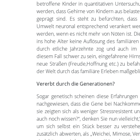
betroffene Kinder in quantitativen Untersuch
werden, dass Gehirne von Kindern aus belastet
geprägt sind. Es steht zu befürchten, dass
Umwelt neuronal entsprechend verankert wer
werden, wenn es nicht mehr von Nöten ist. Di
ins hohe Alter keine Auflösung des familiäre
durch etliche Jahrzehnte zog und auch im 
diesem Fall schwer zu sein, eingefahrene Hir
neue Straßen (Freude,Hoffnung etc.) zu befah
der Welt durch das familiäre Erleben maßgebli
Vererbt durch die Generationen?
Sogar genetisch scheinen diese Erfahrungen 
nachgewiesen, dass die Gene bei Nachkommen 
sie zeigten sich als weniger Stressresistent u
auch noch wissen?“, denken Sie nun vielleicht,“ 
um sich selbst ein Stück besser zu verste
zusätzlich abwerten, als „Weichei, Mimose, Ve