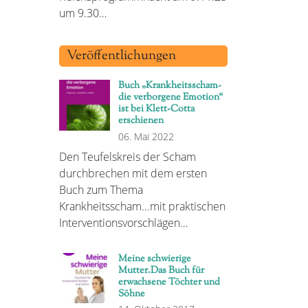
um 9.30…
Veröffentlichungen
Buch „Krankheitsscham-
die verborgene Emotion“
ist bei Klett-Cotta
erschienen
06. Mai 2022
Den Teufelskreis der Scham
durchbrechen mit dem ersten
Buch zum Thema
Krankheitsscham...mit praktischen
Interventionsvorschlägen…
Meine schwierige
Mutter.Das Buch für
erwachsene Töchter und
Söhne