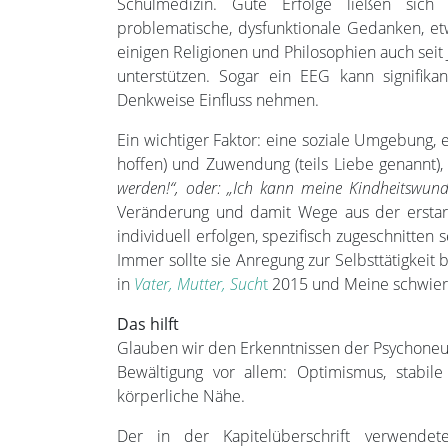
Schulmedizin. Gute Erfolge ließen sich 
problematische, dysfunktionale Gedanken, e
einigen Religionen und Philosophien auch seit
unterstützen. Sogar ein EEG kann signifik
Denkweise Einfluss nehmen.
Ein wichtiger Faktor: eine soziale Umgebung, 
hoffen) und Zuwendung (teils Liebe genannt),
werden!“, oder: „Ich kann meine Kindheitswun
Veränderung und damit Wege aus der erstarr
individuell erfolgen, spezifisch zugeschnitte
Immer sollte sie Anregung zur Selbsttätigkei
in
Vater, Mutter, Such
t
2015 und Meine schwieri
Das hilft
Glauben wir den Erkenntnissen der Psychoneu
Bewältigung vor allem: Optimismus, stabile
körperliche Nähe.
Der in der Kapitelüberschrift verwende