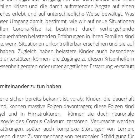
 fallen Krisen und die damit auftretenden Ängste auf einen
iches erlebt und auf unterschiedliche Weise bewältigt. Was
ser Umgang damit, bestimmt, wie wir auf neue Situationen
en Corona-Krise ist bestimmt durch vorhergehende
dauerhaften belastenden Erfahrungen in ihren Familien sind
te, wenn Situationen unkontrollierbar erscheinen und sie auf
ss haben. Zugleich haben belastete Kinder auch besondere
tzt unterstützen können- die Zugänge zu diesen Krisenhelfern
senheit geraten oder unter ängstlicher Erstarrung verschütt
 miteinander zu tun haben
ene sicher bereits bekannt ist, vorab: Kinder, die dauerhaft
sind, können massive Folgen davontragen; diese Folgen sind
egel und in Hirnstrukturen, können sie doch neuronale
sowie des Corpus Callosum zerstören. Verursacht werden
sstörungen, später auch komplexe Störungen von Lernen,
 wenn dieser Zusammenhang von neuronaler Schädigung für