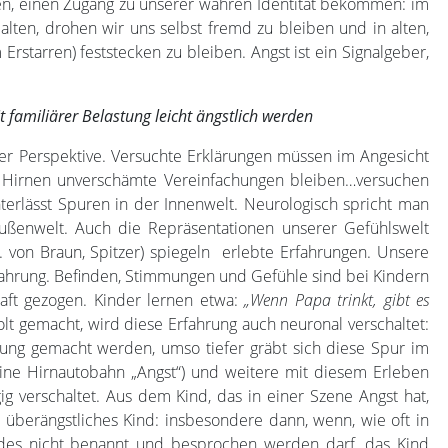
gen, einen Zugang zu unserer wahren Identität bekommen: im
alten, drohen wir uns selbst fremd zu bleiben und in alten,
rstarren) feststecken zu bleiben. Angst ist ein Signalgeber,
familiärer Belastung leicht ängstlich werden
her Perspektive. Versuchte Erklärungen müssen im Angesicht
 Hirnen unverschämte Vereinfachungen bleiben…versuchen
erlässt Spuren in der Innenwelt. Neurologisch spricht man
ußenwelt. Auch die Repräsentationen unserer Gefühlswelt
. von Braun, Spitzer) spiegeln erlebte Erfahrungen. Unsere
 Erfahrung. Befinden, Stimmungen und Gefühle sind bei Kindern
haft gezogen. Kinder lernen etwa:
„Wenn Papa trinkt, gibt es
t gemacht, wird diese Erfahrung auch neuronal verschaltet:
ahrung gemacht werden, umso tiefer gräbt sich diese Spur im
 eine Hirnautobahn „Angst“) und weitere mit diesem Erleben
verschaltet. Aus dem Kind, das in einer Szene Angst hat,
n überängstliches Kind: insbesondere dann, wenn, wie oft in
ndes nicht benannt und besprochen werden darf, das Kind