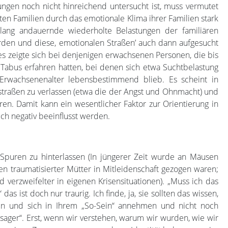
ungen noch nicht hinreichend untersucht ist, muss vermutet
en Familien durch das emotionale Klima ihrer Familien stark
 lang andauernde wiederholte Belastungen der familiären
den und diese‚ emotionalen Straßen’ auch dann aufgesucht
es zeigte sich bei denjenigen erwachsenen Personen, die bis
n Tabus erfahren hatten, bei denen sich etwa Suchtbelastung
Erwachsenenalter lebensbestimmend blieb. Es scheint in
nstraßen zu verlassen (etwa die der Angst und Ohnmacht) und
ren. Damit kann ein wesentlicher Faktor zur Orientierung in
ch negativ beeinflusst werden.
Spuren zu hinterlassen (In jüngerer Zeit wurde an Mäusen
traumatisierter Mütter in Mitleidenschaft gezogen waren;
nd verzweifelter in eigenen Krisensituationen). „Muss ich das
das ist doch nur traurig. Ich finde, ja, sie sollten das wissen,
hen und sich in Ihrem „So-Sein“ annehmen und nicht noch
rsager“. Erst, wenn wir verstehen, warum wir wurden, wie wir