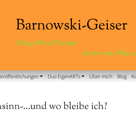
Klänge.Worte.Therapie
...kreativ neue Wege 
eröffentlichungen
Duo EigenARTs
Über mich
Blog
Ko
sinn-…und wo bleibe ich?