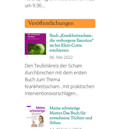
um 9.30…
Veröffentlichungen
Buch „Krankheitsscham-
die verborgene Emotion“
ist bei Klett-Cotta
erschienen
06. Mai 2022
Den Teufelskreis der Scham
durchbrechen mit dem ersten
Buch zum Thema
Krankheitsscham...mit praktischen
Interventionsvorschlägen…
Meine schwierige
Mutter.Das Buch für
erwachsene Töchter und
Söhne