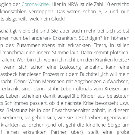
üglich der
Corona-Krise
. Hier in NRW ist die Zahl 10 erreicht:
fektionszahlen verdoppelt. Das waren schon 5, 2 und nun
ts als geheilt- welch ein Glück!
häftigt, vielleicht sind Sie aber auch mehr bei sich selbst
immer noch bei anderen- Erkrankten, Süchtigen? Im höheren
en des Zusammenlebens mit erkrankten Eltern, in stillen
d manchmal eine innere Stimme laut. Dann kommt plötzlich
allem: Wer bin ich, wenn ich nicht um den Kranken kreise?
t, wenn sich schon eine Loslösung anbahnt, kann eine
Flassbeck hat diesen Prozess mit dem Buchtitel „Ich will mein
ebracht. Denn: Wenn Menschen mit Angehörigen aufwachsen,
h erkrankt sind, dann ist ihr Leben oftmals vom Kreisen um
 Leben scheinen damit ausgefüllt: Kinder aus belasteten
ts Schlimmes passiert, ob die nächste Krise bevorsteht usw.
se Belastung bis in das Erwachsenenalter anhält, in diesem
 verlieren, sie gehen sich, wie sie beschreiben, irgendwann
rkrankten zu drehen (und oft geht die kindliche Sorge um
f einen erkrankten Partner über), stellt eine große