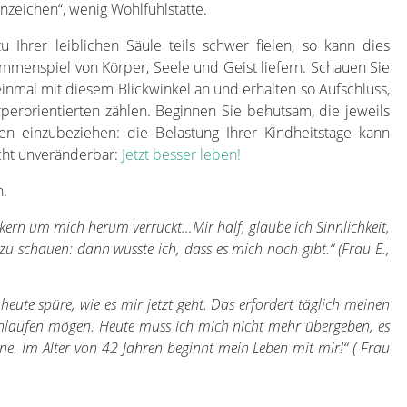
nzeichen“, wenig Wohlfühlstätte.
Ihrer leiblichen Säule teils schwer fielen, so kann dies
ammenspiel von Körper, Seele und Geist liefern. Schauen Sie
einmal mit diesem Blickwinkel an und erhalten so Aufschluss,
perorientierten zählen. Beginnen Sie behutsam, die jeweils
n einzubeziehen: die Belastung Ihrer Kindheitstage kann
icht unveränderbar:
Jetzt besser leben!
n.
kern um mich herum verrückt…Mir half, glaube ich Sinnlichkeit,
 zu schauen: dann wusste ich, dass es mich noch gibt.“ (Frau E.,
eute spüre, wie es mir jetzt geht. Das erfordert täglich meinen
nlaufen mögen. Heute muss ich mich nicht mehr übergeben, es
erne. Im Alter von 42 Jahren beginnt mein Leben mit mir!“ ( Frau