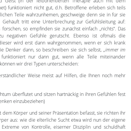
 Geist (in der leiborientierten Therapie auch mit dem
t) funktioniert nicht gut, d.h. Betroffene erleben sich teils
iblichen Teile wahrzunhemen, geschweige denn sie in für sie
Gehäuft tritt eine Unterbrechung zur Gefühlsleitung auf:
forschen, so empfinden sie zunächst einfach „nichts“. Das
lzu negativen Gefühle gerutscht. Ebenso ist oftmals die
 dieser wird erst dann wahrgenommen, wenn er sich krank
die Denker dann, so beschreiben sie sich selbst,
„immer im
funktioniert nur dann gut, wenn alle Teile miteinander
können wir drei Typen unterscheiden:
rständlicher Weise meist auf Hilfen, die Ihnen noch mehr
htum überflutet und sitzen hartnäckig in ihren Gefühlen fest
Denken einzubeziehen)
it dem Körper und seiner Präsentation befasst, sie richten ihr
rper aus: wie die elterliche Sucht etwa wird nun der eigene
Extreme von Kontrolle, eiserner Disziplin und schuldhaft