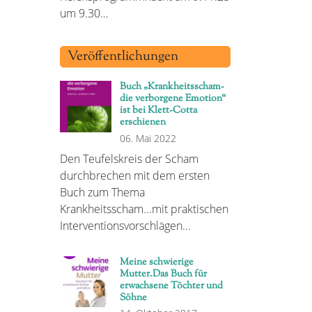
um 9.30…
Veröffentlichungen
Buch „Krankheitsscham-
die verborgene Emotion“
ist bei Klett-Cotta
erschienen
06. Mai 2022
Den Teufelskreis der Scham
durchbrechen mit dem ersten
Buch zum Thema
Krankheitsscham...mit praktischen
Interventionsvorschlägen…
Meine schwierige
Mutter.Das Buch für
erwachsene Töchter und
Söhne