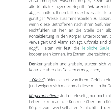
Zusammenspiel zwischen Körper, Seele und
altertümlich klingenden Begriff
Leib
bezeichne
abgeschnitten, Ihnen fällt es schwer, alle le
günstiger Weise zusammenspielen zu lassen. 
wenn diese Betroffenen nach ihren Gefühlen 
Nichtfühlen ist hier an die Stelle der al
Kontaktleitung in den Körper unterbrochen,
verweigert und Alarm schlägt. Oftmals sind 
Kopf“
. Halten wir fest: die
leibliche Säule
kooperieren können. Ins Extrem überzeichnet 
Denker
grübeln und grübeln, stürzen sich ve
Kontrolle über das Denken ermöglichen,
„Fühler“
fühlen sich oft von ihrem Gefühlsreic
(und weigern sich manchmal diese mit in ihr 
Körperorientierte
s
ind oft einseitig nur noch m
Leben extrem auf die Kontrolle über ihren Kö
Körper zum wechselhaften Schlachtfeld der 