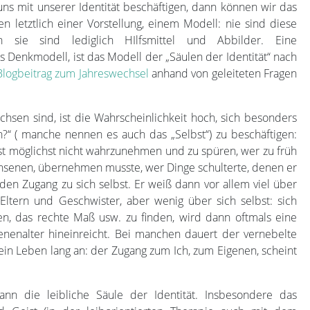
uns mit unserer Identität beschäftigen, dann können wir das
en letztlich einer Vorstellung, einem Modell: nie sind diese
n sie sind lediglich HIlfsmittel und Abbilder. Eine
 Denkmodell, ist das Modell der „Säulen der Identität“ nach
Blogbeitrag zum Jahreswechsel
anhand von geleiteten Fragen
chsen sind, ist die Wahrscheinlichkeit hoch, sich besonders
h?“ ( manche nennen es auch das „Selbst“) zu beschäftigen:
bst möglichst nicht wahrzunehmen und zu spüren, wer zu früh
chsenen, übernehmen musste, wer Dinge schulterte, denen er
 den Zugang zu sich selbst. Er weiß dann vor allem viel über
Eltern und Geschwister, aber wenig über sich selbst: sich
en, das rechte Maß usw. zu finden, wird dann oftmals eine
nenalter hineinreicht. Bei manchen dauert der vernebelte
 ein Leben lang an: der Zugang zum Ich, zum Eigenen, scheint
ann die leibliche Säule der Identität. Insbesondere das