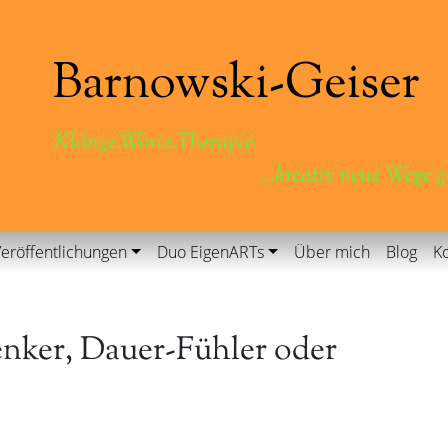
Klänge.Worte.Therapie
...kreativ neue Wege 
eröffentlichungen
Duo EigenARTs
Über mich
Blog
Ko
nker, Dauer-Fühler oder