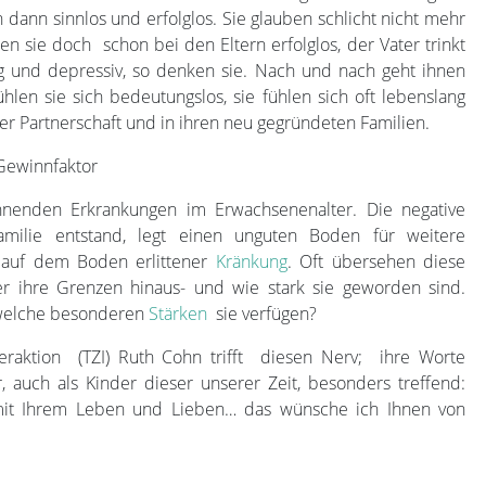
dann sinnlos und erfolglos. Sie glauben schlicht nicht mehr
n sie doch schon bei den Eltern erfolglos, der Vater trinkt
g und depressiv, so denken sie. Nach und nach geht ihnen
hlen sie sich bedeutungslos, sie fühlen sich oft lebenslang
hrer Partnerschaft und in ihren neu gegründeten Familien.
Gewinnfaktor
ennenden Erkrankungen im Erwachsenenalter. Die negative
familie entstand, legt einen unguten Boden für weitere
auf dem Boden erlittener
Kränkung
. Oft übersehen diese
er ihre Grenzen hinaus- und wie stark sie geworden sind.
 welche besonderen
Stärken
sie verfügen?
eraktion (TZI) Ruth Cohn trifft diesen Nerv; ihre Worte
, auch als Kinder dieser unserer Zeit, besonders treffend:
 mit Ihrem Leben und Lieben… das wünsche ich Ihnen von