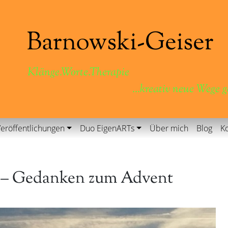
Klänge.Worte.Therapie
...kreativ neue Wege 
eröffentlichungen
Duo EigenARTs
Über mich
Blog
Ko
n – Gedanken zum Advent