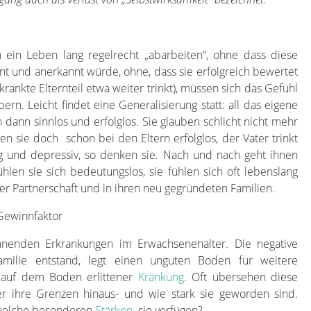
n ein Leben lang regelrecht „abarbeiten“, ohne dass diese
nt und anerkannt würde, ohne, dass sie erfolgreich bewertet
rankte Elternteil etwa weiter trinkt), müssen sich das Gefühl
n. Leicht findet eine Generalisierung statt: all das eigene
dann sinnlos und erfolglos. Sie glauben schlicht nicht mehr
n sie doch schon bei den Eltern erfolglos, der Vater trinkt
g und depressiv, so denken sie. Nach und nach geht ihnen
hlen sie sich bedeutungslos, sie fühlen sich oft lebenslang
hrer Partnerschaft und in ihren neu gegründeten Familien.
Gewinnfaktor
ennenden Erkrankungen im Erwachsenenalter. Die negative
familie entstand, legt einen unguten Boden für weitere
auf dem Boden erlittener
Kränkung
. Oft übersehen diese
er ihre Grenzen hinaus- und wie stark sie geworden sind.
 welche besonderen
Stärken
sie verfügen?