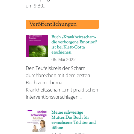
um 9.30…
Veröffentlichungen
Buch „Krankheitsscham-
die verborgene Emotion“
ist bei Klett-Cotta
erschienen
06. Mai 2022
Den Teufelskreis der Scham
durchbrechen mit dem ersten
Buch zum Thema
Krankheitsscham...mit praktischen
Interventionsvorschlägen…
Meine schwierige
Mutter.Das Buch für
erwachsene Töchter und
Söhne