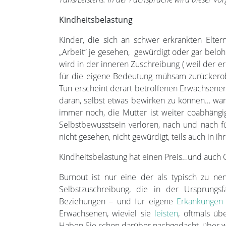
Kindheitsbelastung
Kinder, die sich an schwer erkrankten Elter
„Arbeit“ je gesehen, gewürdigt oder gar beloh
wird in der inneren Zuschreibung ( weil der erk
für die eigene Bedeutung mühsam zurückerober
Tun erscheint derart betroffenen Erwachsenen 
daran, selbst etwas bewirken zu können… ware
immer noch, die Mutter ist weiter coabhängi
Selbstbewusstsein verloren, nach und nach fü
nicht gesehen, nicht gewürdigt, teils auch in i
Kindheitsbelastung hat einen Preis…und auch 
Burnout ist nur eine der als typisch zu n
Selbstzuschreibung, die in der Ursprungs
Beziehungen – und für eigene
Erkankungen
Erwachsenen, wieviel sie
leisten
, oftmals üb
Haben Sie schon darüber nachgedacht, über